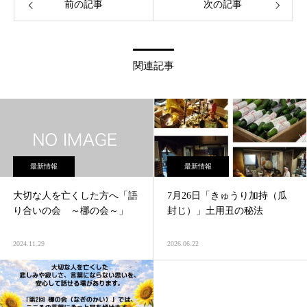
前の記事
次の記事
関連記事
最新情報
最新情報
大切な人を亡くした方へ「語
7月26日「きゅうり加持（瓜
り合いの会 ～梛の会～」
封じ）」土用丑の秘法
2024.11.29
2026.06.22