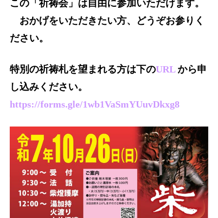
この「祈祷会」は自由に参加いただけます。
おかげをいただきたい方、どうぞお参りく
ださい。
特別の祈祷札を望まれる方は下の
URL
から申
し込みください。
https://forms.gle/1wb1VaSmYUuvDkxg8