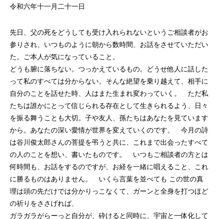
令和六年十一月二十一日
先日、父の死をどうしても受け入れられないというご相談者がお
参りされ、いつものように朝から数時間、お話をさせていただい
た。ご本人が気になっていること。
どうも腑に落ちない。つっかえているもの。どうせ他人に話した
って私のすべては分からない。そんな絶望を乗り越えて、相手に
自分のことを話せた時、人はまた生まれ変わっていく。 ただ私
たちは誰かにとって信じられる存在として生きられるよう、日々
を振る舞うことも大切。子や友人、孫たちはあなたを見ています
から。あなたの深い愛情が世界を変えていくのです。 今月の詩
は谷川俊太郎さんの菩提を弔うと共に、これまで出会ったすべて
の人のことを想い、書いたものです。 いつもご相談者の方とは
何時間も、お話をするのですが、お経を一緒に唱えること、これ
に勝るものはありません。 いくら言葉を並べても この世の真
理は頭の先だけでは分かりっこなくて、ガーンと全身を打つほど
の祈りをささげれば、
ガラガラがらーっと自分が、砕けると同時に、宇宙と一体化して