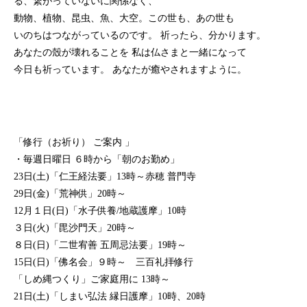
る、繋がっていないに関係なく、
動物、植物、昆虫、魚、大空。この世も、あの世も
いのちはつながっているのです。 祈ったら、分かります。
あなたの殼が壊れることを 私は仏さまと一緒になって
今日も祈っています。 あなたが癒やされますように。
「修行（お祈り） ご案内 」
・毎週日曜日 ６時から「朝のお勤め」
23日(土)「仁王経法要」13時～赤穂 普門寺
29日(金)「荒神供」20時～
12月１日(日)「水子供養/地蔵護摩」10時
３日(火)「毘沙門天」20時～
８日(日)「二世宥善 五周忌法要」19時～
15日(日)「佛名会」９時～ 三百礼拝修行
「しめ縄つくり」ご家庭用に 13時～
21日(土)「しまい弘法 縁日護摩」10時、20時