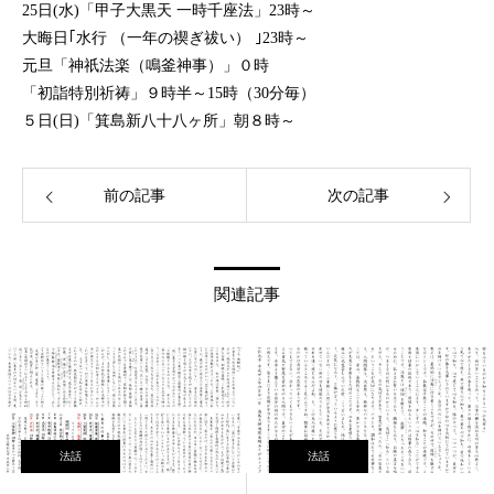
25日(水)「甲子大黒天 一時千座法」23時～
大晦日｢水行 （一年の禊ぎ祓い） ｣23時～
元旦「神祇法楽（鳴釜神事）」０時
「初詣特別祈祷」９時半～15時（30分毎）
５日(日)「箕島新八十八ヶ所」朝８時～
前の記事
次の記事
関連記事
法話
法話