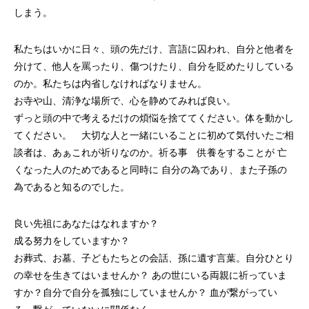
しまう。
私たちはいかに日々、頭の先だけ、言語に囚われ、自分と他者を
分けて、他人を罵ったり、傷つけたり、自分を貶めたりしている
のか。私たちは内省しなければなりません。
お寺や山、清浄な場所で、心を静めてみれば良い。
ずっと頭の中で考えるだけの煩悩を捨ててください。体を動かし
てください。 大切な人と一緒にいることに初めて気付いたご相
談者は、あぁこれが祈りなのか。祈る事 供養をすることが 亡
くなった人のためであると同時に 自分の為であり、また子孫の
為であると知るのでした。
良い先祖にあなたはなれますか？
成る努力をしていますか？
お葬式、お墓、子どもたちとの会話、孫に遺す言葉。自分ひとり
の幸せを生きてはいませんか？ あの世にいる両親に祈っていま
すか？自分で自分を孤独にしていませんか？ 血が繋がってい