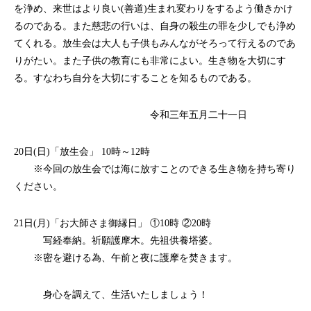
を浄め、来世はより良い(善道)生まれ変わりをするよう働きかけ
るのである。また慈悲の行いは、自身の殺生の罪を少しでも浄め
てくれる。放生会は大人も子供もみんながそろって行えるのであ
りがたい。また子供の教育にも非常によい。生き物を大切にす
る。すなわち自分を大切にすることを知るものである。
令和三年五月二十一日
20日(日)「放生会」 10時～12時
※今回の放生会では海に放すことのできる生き物を持ち寄り
ください。
21日(月)「お大師さま御縁日」 ①10時 ②20時
写経奉納。祈願護摩木。先祖供養塔婆。
※密を避ける為、午前と夜に護摩を焚きます。
身心を調えて、生活いたしましょう！