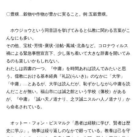
〇豊穣…穀物や作物が豊かに実ること。例:五穀豊穣。
ホウジョウという同音語を挙げてみると仏教に関わる言葉がこ
んなにも多い。
その他、宝杖･芳情･褒状･法帖･鳳城･北条など。コロナウィルス
禍による緊急事態宣言下、少し落ち着いて大きな辞書を開いてみ
るのも楽しいかもしれない。
わたしは四書の一つ、『中庸』を時間あれば読んでみたいと思
う。儒教における基本経典『礼記(らいき)』のなかに「大学」
「中庸」…とあるが、大学は読んだが、恥ずかしながら中庸を読
んだことが無い。福山市には誠之館という学校（藩校）がある
が、『中庸』「誠ハ天ノ道ナリ、之ヲ誠ニスルハ人ノ道ナリ」か
ら命名されている。
オットー・フォン・ビスマルク「愚者は経験に学び、賢者は歴
史に学ぶ」。物事は繰り返しのなかで廻っている。教養は己を守