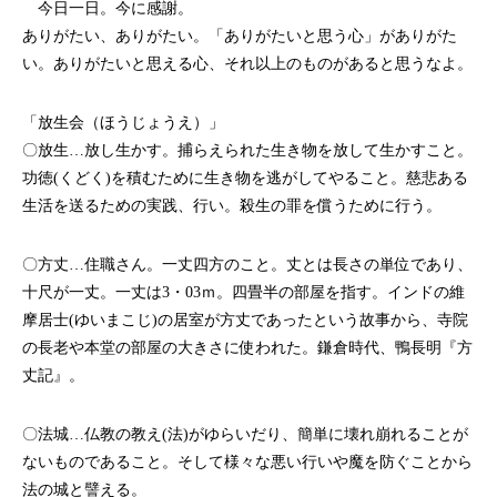
今日一日。今に感謝。
ありがたい、ありがたい。「ありがたいと思う心」がありがた
い。ありがたいと思える心、それ以上のものがあると思うなよ。
「放生会（ほうじょうえ）」
〇放生…放し生かす。捕らえられた生き物を放して生かすこと。
功徳(くどく)を積むために生き物を逃がしてやること。慈悲ある
生活を送るための実践、行い。殺生の罪を償うために行う。
〇方丈…住職さん。一丈四方のこと。丈とは長さの単位であり、
十尺が一丈。一丈は3・03ｍ。四畳半の部屋を指す。インドの維
摩居士(ゆいまこじ)の居室が方丈であったという故事から、寺院
の長老や本堂の部屋の大きさに使われた。鎌倉時代、鴨長明『方
丈記』。
〇法城…仏教の教え(法)がゆらいだり、簡単に壊れ崩れることが
ないものであること。そして様々な悪い行いや魔を防ぐことから
法の城と譬える。