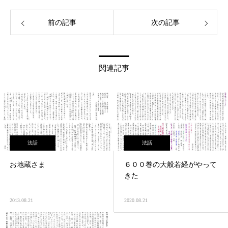
前の記事
次の記事
関連記事
法話
法話
お地蔵さま
６００巻の大般若経がやって
きた
2013.08.21
2020.08.21