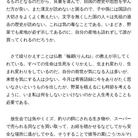
るものとなるのだから、良書を選んで、自国の歴史や思想を学ん
だ方が良い。また漢文が読めないと困るので、子や孫には国語の
大切さをよくよく教えたい。文字を無くした国の人々は先祖の過
去の歴史が読めない。これは気の毒なことである。いまどき、野
菜でも産地が必ず示してあるのに、自分の産地も語れずして誰が
買ってくれるのだろうか。
さて繰りかえすことは仏教「輪廻(りんね)」の教えが示してく
れている。すべての生命は生死をくりかえし、生まれ変わり、生
まれ変わりをしているのだ。自分の前世が気になる人は多いが、
来世を気にする人は少ない。今月は宥善語録に今をありがたく思
いなさいというものを出したが、野菜を植えるにも時節を考える
ように、いま私は何をしないといけないのかと人生考えることも
必要である。
放生会では魚やミミズ、釣りの餌にされる生き物や、スーパー
で売られる貝などを買い取って、お経を聴かせるなどしてから安
全な場所に逃がしてやる。そうすることで彼等の業(ごう/カルマ)