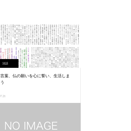
法話
の言葉、仏の願いを心に誓い、生活しま
ょう
07.21