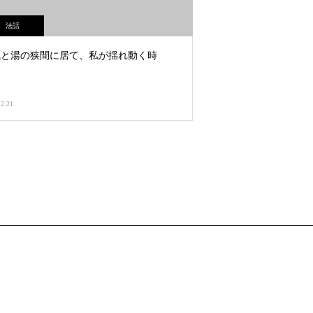
法話
気と湯の狭間に居て、私が揺れ動く時
12.21