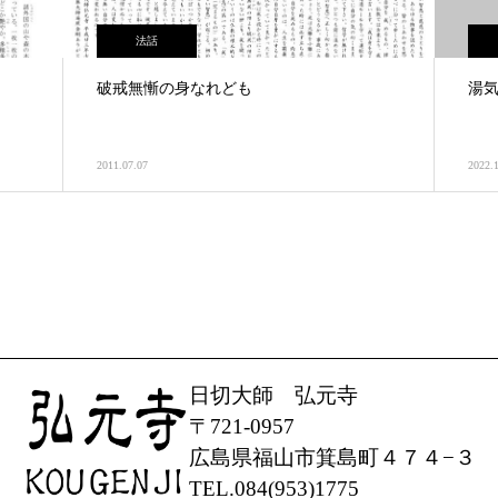
法話
破戒無慚の身なれども
湯
2011.07.07
2022.
日切大師 弘元寺
〒721-0957
広島県福山市箕島町４７４−３
TEL.084(953)1775