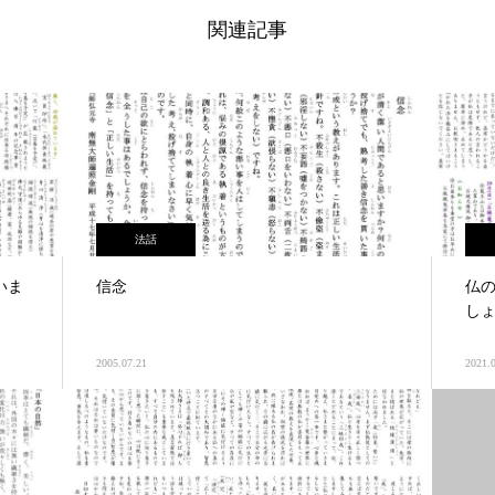
関連記事
法話
いま
信念
仏
し
2005.07.21
2021.