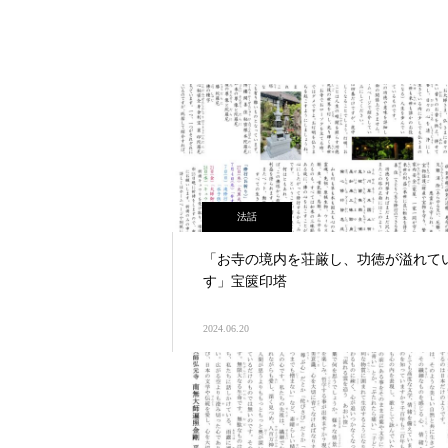
法話
「お寺の境内を荘厳し、功徳が溢れて
す」宝篋印塔
2024.06.20