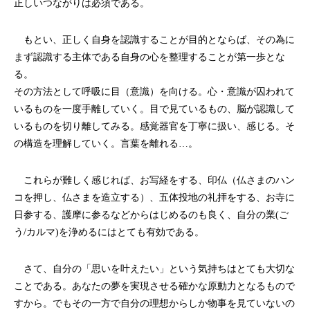
正しいつながりは必須である。
もとい、正しく自身を認識することが目的とならば、その為に
まず認識する主体である自身の心を整理することが第一歩とな
る。
その方法として呼吸に目（意識）を向ける。心・意識が囚われて
いるものを一度手離していく。目で見ているもの、脳が認識して
いるものを切り離してみる。感覚器官を丁寧に扱い、感じる。そ
の構造を理解していく。言葉を離れる…。
これらが難しく感じれば、お写経をする、印仏（仏さまのハン
コを押し、仏さまを造立する）、五体投地の礼拝をする、お寺に
日参する、護摩に参るなどからはじめるのも良く、自分の業(ご
う/カルマ)を浄めるにはとても有効である。
さて、自分の「思いを叶えたい」という気持ちはとても大切な
ことである。あなたの夢を実現させる確かな原動力となるもので
すから。でもその一方で自分の理想からしか物事を見ていないの