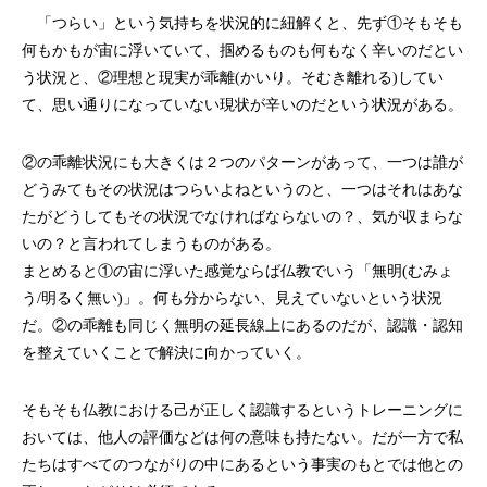
「つらい」という気持ちを状況的に紐解くと、先ず①そもそも
何もかもが宙に浮いていて、掴めるものも何もなく辛いのだとい
う状況と、②理想と現実が乖離(かいり。そむき離れる)してい
て、思い通りになっていない現状が辛いのだという状況がある。
②の乖離状況にも大きくは２つのパターンがあって、一つは誰が
どうみてもその状況はつらいよねというのと、一つはそれはあな
たがどうしてもその状況でなければならないの？、気が収まらな
いの？と言われてしまうものがある。
まとめると①の宙に浮いた感覚ならば仏教でいう「無明(むみょ
う/明るく無い)」。何も分からない、見えていないという状況
だ。②の乖離も同じく無明の延長線上にあるのだが、認識・認知
を整えていくことで解決に向かっていく。
そもそも仏教における己が正しく認識するというトレーニングに
おいては、他人の評価などは何の意味も持たない。だが一方で私
たちはすべてのつながりの中にあるという事実のもとでは他との