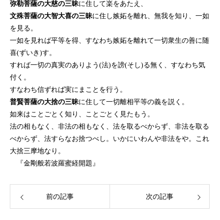
弥勒菩薩の大慈の三昧
に住して楽をあたえ、
文殊菩薩の大智大喜の三昧
に住し嫉妬を離れ、無我を知り、一如
を見る。
一如を見れば平等を得、すなわち嫉妬を離れて一切衆生の善に随
喜(ずいき)す。
すれば一切の真実のありよう(法)を謗(そし)る無く、すなわち気
付く。
すなわち信ずれば実にまことを行う。
普賢菩薩の大捨の三昧
に住して一切離相平等の義を説く。
如来はことごとく知り、ことごとく見たもう。
法の相もなく、非法の相もなく、法を取るべからず、非法を取る
べからず、法すらなお捨つべし。いかにいわんや非法をや。これ
大捨三摩地なり。
『金剛般若波羅蜜経開題』
前の記事
次の記事