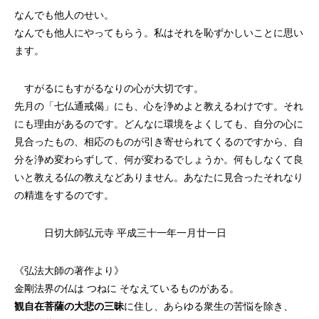
なんでも他人のせい。
なんでも他人にやってもらう。私はそれを恥ずかしいことに思い
ます。
すがるにもすがるなりの心が大切です。
先月の「七仏通戒偈」にも、心を浄めよと教えるわけです。それ
にも理由があるのです。どんなに環境をよくしても、自分の心に
見合ったもの、相応のものが引き寄せられてくるのですから、自
分を浄め変わらずして、何が変わるでしょうか。何もしなくて良
いと教える仏の教えなどありません。あなたに見合ったそれなり
の精進をするのです。
日切大師弘元寺 平成三十一年一月廿一日
《弘法大師の著作より》
金剛法界の仏は つねに そなえているものがある。
観自在菩薩の大悲の三昧
に住し、あらゆる衆生の苦悩を除き、