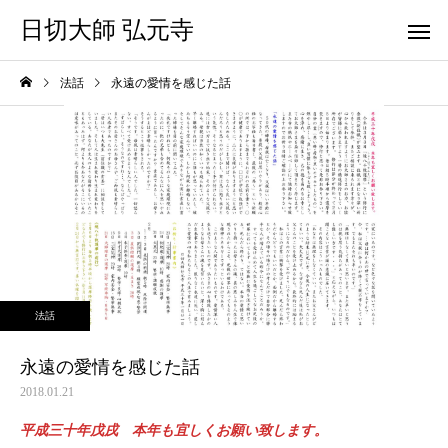
日切大師 弘元寺
法話
永遠の愛情を感じた話
法話
永遠の愛情を感じた話
2018.01.21
平成三十年戊戌 本年も宜しくお願い致します。