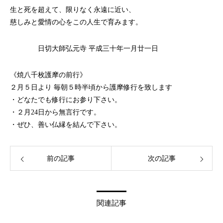
生と死を超えて、限りなく永遠に近い、
慈しみと愛情の心をこの人生で育みます。
日切大師弘元寺 平成三十年一月廿一日
《焼八千枚護摩の前行》
２月５日より 毎朝５時半頃から護摩修行を致します
・どなたでも修行にお参り下さい。
・２月24日から無言行です。
・ぜひ、善い仏縁を結んで下さい。
前の記事
次の記事
関連記事