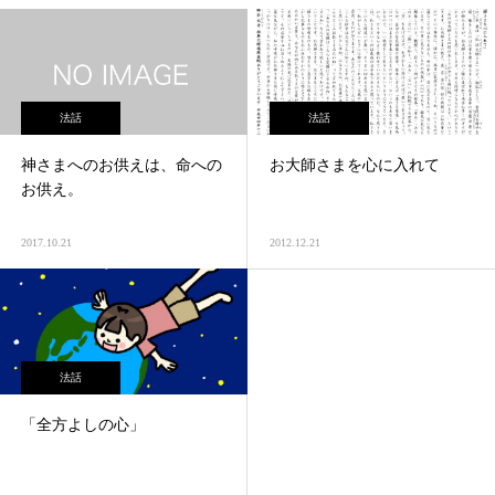
法話
法話
神さまへのお供えは、命への
お大師さまを心に入れて
お供え。
2017.10.21
2012.12.21
法話
「全方よしの心」