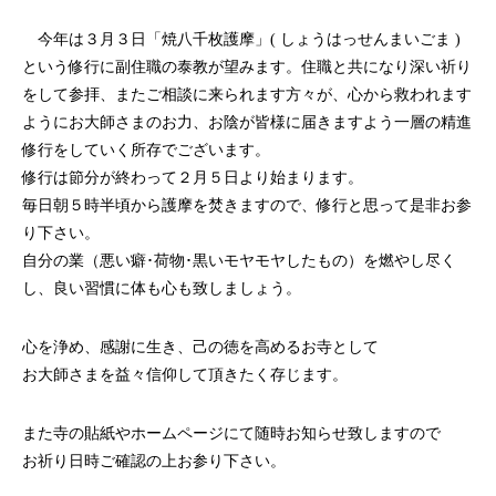
今年は３月３日「焼八千枚護摩」( しょうはっせんまいごま )
という修行に副住職の泰教が望みます。住職と共になり深い祈り
をして参拝、またご相談に来られます方々が、心から救われます
ようにお大師さまのお力、お陰が皆様に届きますよう一層の精進
修行をしていく所存でございます。
修行は節分が終わって２月５日より始まります。
毎日朝５時半頃から護摩を焚きますので、修行と思って是非お参
り下さい。
自分の業（悪い癖･荷物･黒いモヤモヤしたもの）を燃やし尽く
し、良い習慣に体も心も致しましょう。
心を浄め、感謝に生き、己の徳を高めるお寺として
お大師さまを益々信仰して頂きたく存じます。
また寺の貼紙やホームページにて随時お知らせ致しますので
お祈り日時ご確認の上お参り下さい。