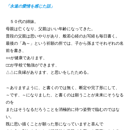
「永遠の愛情を感じた話」
５０代の姉妹。
母親は亡くなり、父親はいい年齢になってきた。
普段の父親は思いやりがあり、般若心経のお写経も毎日書く。
最後の「為～」という祈願の所では、子から孫までそれぞれの名
前を書き、
○○が健康であります、
□□が学校で勉強ができます、
△△に良縁があります、と思いをしたためる。
～ありますように、と書くのでは無く、断定や完了形にして、
～です、～になりました、と書くのは願うことが未来にそうなる
のを
またはそうなるだろうことを消極的に待つ姿勢で臨むのではな
い。
既に思い描くことが願った形になっていますと喜んで