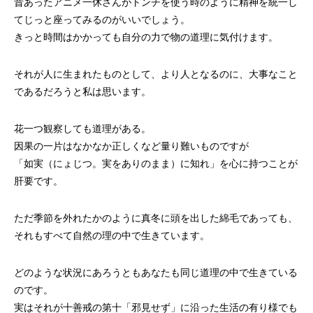
昔あったアニメ一休さんがトンチを使う時のように精神を統一し
てじっと座ってみるのがいいでしょう。
きっと時間はかかっても自分の力で物の道理に気付けます。
それが人に生まれたものとして、より人となるのに、大事なこと
であるだろうと私は思います。
花一つ観察しても道理がある。
因果の一片はなかなか正しくなど量り難いものですが
「如実（にょじつ。実をありのまま）に知れ」を心に持つことが
肝要です。
ただ季節を外れたかのように真冬に頭を出した綿毛であっても、
それもすべて自然の理の中で生きています。
どのような状況にあろうともあなたも同じ道理の中で生きている
のです。
実はそれが十善戒の第十「邪見せず」に沿った生活の有り様でも