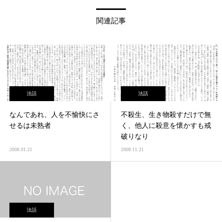
関連記事
法話
法話
なんであれ、人を不愉快にさ
不殺生、生き物殺すだけで無
せるは未熟者
く、他人に殺意を懷かすも戒
破りなり
2008.01.21
2008.11.21
法話