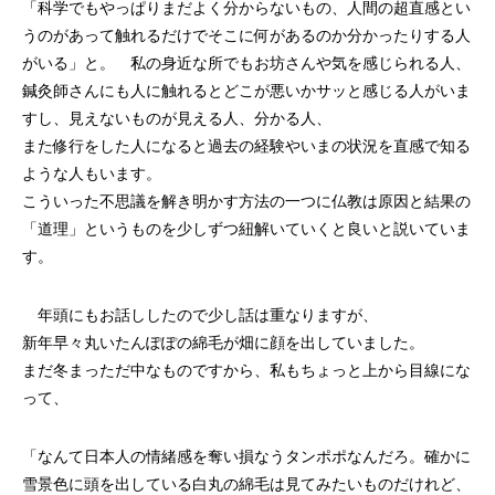
「科学でもやっぱりまだよく分からないもの、人間の超直感とい
うのがあって触れるだけでそこに何があるのか分かったりする人
がいる」と。 私の身近な所でもお坊さんや気を感じられる人、
鍼灸師さんにも人に触れるとどこが悪いかサッと感じる人がいま
すし、見えないものが見える人、分かる人、
また修行をした人になると過去の経験やいまの状況を直感で知る
ような人もいます。
こういった不思議を解き明かす方法の一つに仏教は原因と結果の
「道理」というものを少しずつ紐解いていくと良いと説いていま
す。
年頭にもお話ししたので少し話は重なりますが、
新年早々丸いたんぽぽの綿毛が畑に顔を出していました。
まだ冬まっただ中なものですから、私もちょっと上から目線にな
って、
「なんて日本人の情緒感を奪い損なうタンポポなんだろ。確かに
雪景色に頭を出している白丸の綿毛は見てみたいものだけれど、