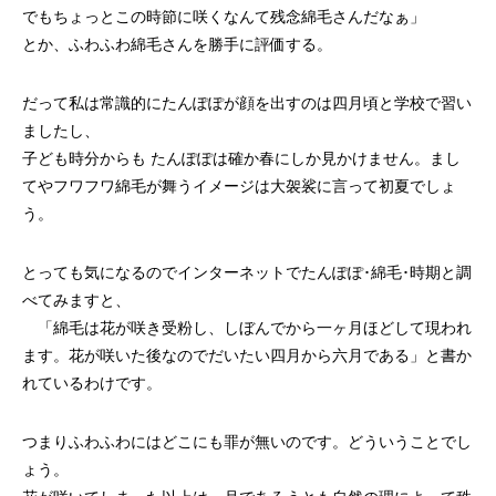
でもちょっとこの時節に咲くなんて残念綿毛さんだなぁ」
とか、ふわふわ綿毛さんを勝手に評価する。
だって私は常識的にたんぽぽが顔を出すのは四月頃と学校で習い
ましたし、
子ども時分からも たんぽぽは確か春にしか見かけません。まし
てやフワフワ綿毛が舞うイメージは大袈裟に言って初夏でしょ
う。
とっても気になるのでインターネットでたんぽぽ･綿毛･時期と調
べてみますと、
「綿毛は花が咲き受粉し、しぼんでから一ヶ月ほどして現われ
ます。花が咲いた後なのでだいたい四月から六月である」と書か
れているわけです。
つまりふわふわにはどこにも罪が無いのです。どういうことでし
ょう。