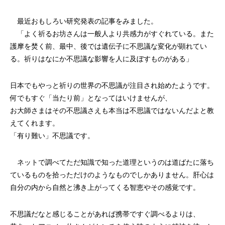
最近おもしろい研究発表の記事をみました。
「よく祈るお坊さんは一般人より共感力がすぐれている。また
護摩を焚く前、最中、後では遺伝子に不思議な変化が顕れてい
る。祈りはなにか不思議な影響を人に及ぼすものがある」
日本でもやっと祈りの世界の不思議が注目され始めたようです。
何でもすぐ「当たり前」となってはいけませんが、
お大師さまはその不思議さえも本当は不思議ではないんだよと教
えてくれます。
「有り難い」不思議です。
ネットで調べてただ知識で知った道理というのは道ばたに落ち
ているものを拾っただけのようなものでしかありません。肝心は
自分の内から自然と沸き上がってくる智恵やその感覚です。
不思議だなと感じることがあれば携帯ですぐ調べるよりは、