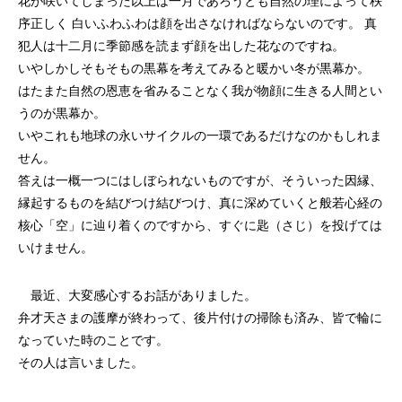
花が咲いてしまった以上は一月であろうとも自然の理によって秩
序正しく 白いふわふわは顔を出さなければならないのです。 真
犯人は十二月に季節感を読まず顔を出した花なのですね。
いやしかしそもそもの黒幕を考えてみると暖かい冬が黒幕か。
はたまた自然の恩恵を省みることなく我が物顔に生きる人間とい
うのが黒幕か。
いやこれも地球の永いサイクルの一環であるだけなのかもしれま
せん。
答えは一概一つにはしぼられないものですが、そういった因縁、
縁起するものを結びつけ結びつけ、真に深めていくと般若心経の
核心「空」に辿り着くのですから、すぐに匙（さじ）を投げては
いけません。
最近、大変感心するお話がありました。
弁才天さまの護摩が終わって、後片付けの掃除も済み、皆で輪に
なっていた時のことです。
その人は言いました。