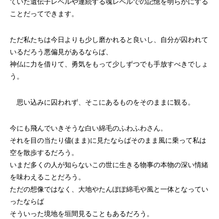
ていた遺伝子レベルや連続する魂レベルでの記憶を明らかにする
ことだってできます。
ただ私たちは今日よりも少し磨かれると良いし、自分が囚われて
いるだろう悪偏見があるならば、
神仏に力を借りて、勇気をもって少しずつでも手放すべきでしょ
う。
思い込みに囚われず、そこにあるものをそのままに観る。
今にも飛んでいきそうな白い綿毛のふわふわさん。
それを目の当たり儘(まま)に見たならばそのまま風に乗って私は
空を散歩するだろう。
いまだ多くの人が知らないこの世に生きる物事の本物の深い情緒
を味わえることだろう。
ただの想像ではなく、大地やたんぽぽ綿毛や風と一体となってい
ったならば
そういった境地を垣間見ることもあるだろう。