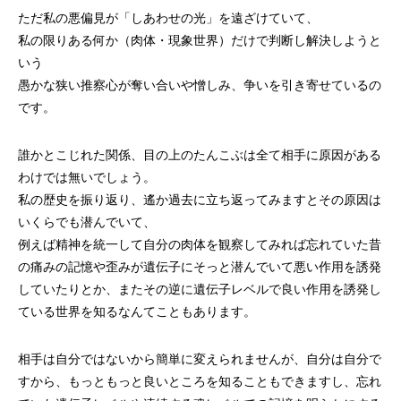
ただ私の悪偏見が「しあわせの光」を遠ざけていて、
私の限りある何か（肉体・現象世界）だけで判断し解決しようと
いう
愚かな狭い推察心が奪い合いや憎しみ、争いを引き寄せているの
です。
誰かとこじれた関係、目の上のたんこぶは全て相手に原因がある
わけでは無いでしょう。
私の歴史を振り返り、遙か過去に立ち返ってみますとその原因は
いくらでも潜んでいて、
例えば精神を統一して自分の肉体を観察してみれば忘れていた昔
の痛みの記憶や歪みが遺伝子にそっと潜んでいて悪い作用を誘発
していたりとか、またその逆に遺伝子レベルで良い作用を誘発し
ている世界を知るなんてこともあります。
相手は自分ではないから簡単に変えられませんが、自分は自分で
すから、もっともっと良いところを知ることもできますし、忘れ