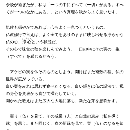
余談が過ぎたが、私は「一つの中にすべて（一切）がある。すべ
てが一つのなかにある。」という真理を秋からよく見いだす。
気候も穏やかであれば、心もよく一息つくというもの。
仏教修行で言えば、よく全てをありのままに映し出せる浄らかな
じょうしん
仏の心、
浄心
という状態だ。
その心で味覚の秋を楽しんでみよう。一口の中にその実の一生
（すべて）を感じるだろう。
アケビの実を仏そのものとしよう。開けばまた複数の種、仏の
世界が広がっている。
白い実をみれば思わず食べたくなる。白い輝きは仏の説法で、私
の身心を奥底から喜びで満たしていく。
開かれた教えはまた広大な大地に落ち、新たな芽を息吹かす。
実り（仏）を見て、その成長（人）と自然の恵み（私を導く
縁）を思う。また同じく、春の新緑を見て、実（仏）のなるを知