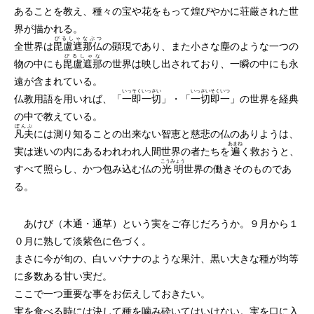
あることを教え、種々の宝や花をもって煌びやかに荘厳された世
界が描かれる。
びるしゃなぶつ
全世界は
毘盧遮那仏
の顕現であり、また小さな塵のような一つの
びるしゃな
物の中にも
毘盧遮那
の世界は映し出されており、一瞬の中にも永
遠が含まれている。
いっそくいっさい
いっさいそくいつ
仏教用語を用いれば、「
一即一切
」・「
一切即一
」の世界を経典
の中で教えている。
ぼんぷ
凡夫
には測り知ることの出来ない智恵と慈悲の仏のありようは、
あまね
実は迷いの内にあるわれわれ人間世界の者たちを
遍
く救おうと、
こうみょう
すべて照らし、かつ包み込む仏の
光明
世界の働きそのものであ
る。
あけび（木通・通草）という実をご存じだろうか。９月から１
０月に熟して淡紫色に色づく。
まさに今が旬の、白いバナナのような果汁、黒い大きな種が均等
に多数ある甘い実だ。
ここで一つ重要な事をお伝えしておきたい。
実を食べる時には決して種を噛み砕いてはいけない。実を口に入