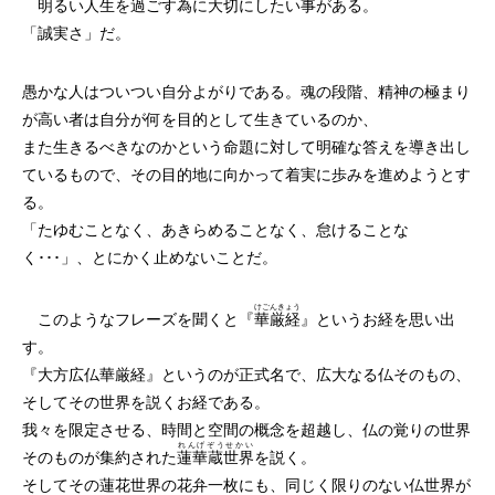
明るい人生を過ごす為に大切にしたい事がある。
「誠実さ」だ。
愚かな人はついつい自分よがりである。魂の段階、精神の極まり
が高い者は自分が何を目的として生きているのか、
また生きるべきなのかという命題に対して明確な答えを導き出し
ているもので、その目的地に向かって着実に歩みを進めようとす
る。
「たゆむことなく、あきらめることなく、怠けることな
く･･･」、とにかく止めないことだ。
けごんきょう
このようなフレーズを聞くと『
華厳経
』というお経を思い出
す。
『
大方広仏華厳経
』というのが正式名で、広大なる仏そのもの、
そしてその世界を説くお経である。
我々を限定させる、時間と空間の概念を超越し、仏の覚りの世界
れんげぞうせかい
そのものが集約された
蓮華蔵世界
を説く。
そしてその蓮花世界の花弁一枚にも、同じく限りのない仏世界が