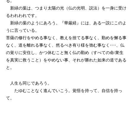
る。
新緑の葉は、つまり太陽の光（仏の光明、説法）を一身に受け
るわれわれです。
新緑の葉のようにあろう。『華厳経』には、ある一説にこのよ
うに言っている。
菩薩の修行をやめる事なく、教えを捨てる事なく、勤めを懈る事
なく、道を離れる事なく、然るべき有り様を弛む事なく･･･、仏
の覚りに安住し、かつ休むこと無く仏の勤め（すべての命/衆生
を真実に救うこと）をやめない事、それが勝れた如来の道である
と。
人生も同じであろう。
たゆむことなく進んでいこう。覚悟を持って、自信を持っ
て。