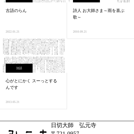
古語のらん
詩人 お大師さま～雨を喜ぶ
歌～
2022.01.21
2010.09.21
法話
心がとにかく スーっとする
んです
2013.05.21
日切大師 弘元寺
〒721-0957