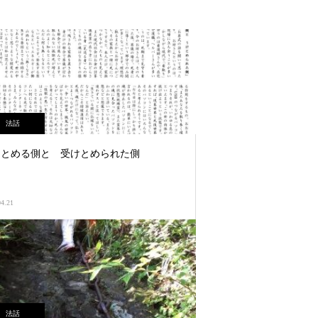
法話
けとめる側と 受けとめられた側
04.21
法話