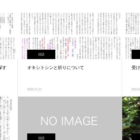
法話
探す
オキシトシンと祈りについて
受
2020.12.21
2014.
法話