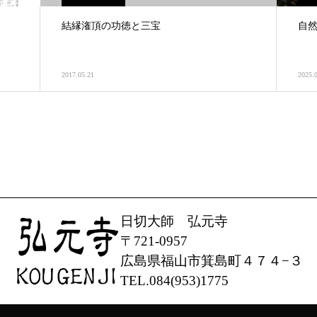
結縁潅頂の功徳と三宝
自
2017.05.21
2025.
日切大師 弘元寺
〒721-0957
広島県福山市箕島町４７４−３
TEL.084(953)1775