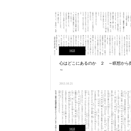
法話
心はどこにあるのか ２ ～瞑想から
～
2013.10.21
法話